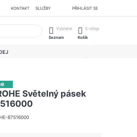
KONTAKT
SLUŽBY
PŘIHLÁSIT SE
í. Stisknutím klávesy Enter vyvoláte všechny výsledky.
Vybrané
E-shop
Seznam
Košík
DEJ
OHE Světelný pásek
7516000
E-87516000