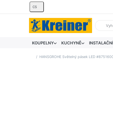
CS
Zadejte hl
KOUPELNY
KUCHYNĚ
INSTALAČN
Domovská stránka
HANSGROHE Světelný pásek LED #875160