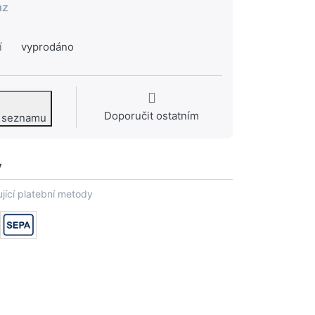
az
í
vyprodáno
Doporučit ostatním
o seznamu
y
jící platební metody