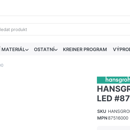
edaný výraz. První výsledky se zobrazí automaticky při zadáván
Í MATERIÁL
OSTATNÍ
KREINER PROGRAM
VÝPRO
00
HANSGR
LED #8
SKU
HANSGROH
MPN
87516000