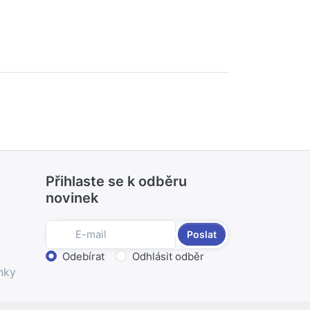
Přihlaste se k odběru
novinek
Poslat
Zvolte akci
Odebírat
Odhlásit odběr
nky