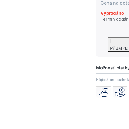
Cena na dot
Vyprodáno
Termín dodán
Přidat d
Možnosti platb
Přijímáme následu