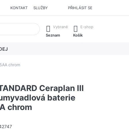
KONTAKT
SLUŽBY
PŘIHLÁSIT SE
í. Stisknutím klávesy Enter vyvoláte všechny výsledky.
Vybrané
E-shop
Seznam
Košík
DEJ
05AA chrom
TANDARD Ceraplan III
umyvadlová baterie
A chrom
42747