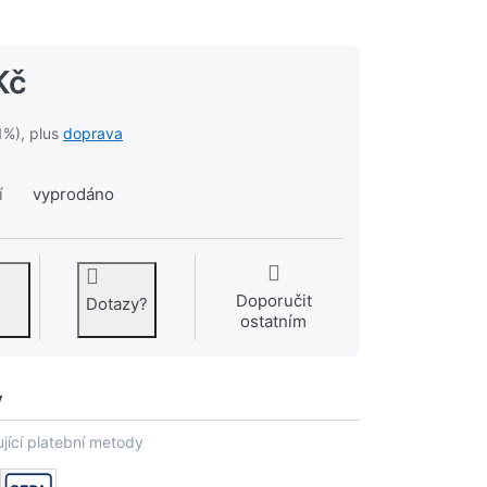
Kč
1%), plus
doprava
í
vyprodáno
Doporučit
Dotazy?
ostatním
y
jící platební metody