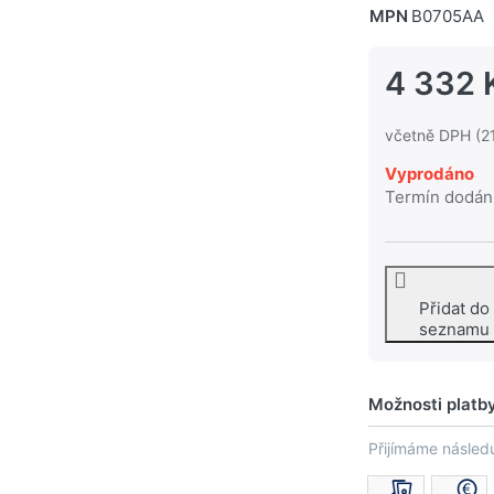
MPN
B0705AA
4 332 
včetně DPH (2
Vyprodáno
Termín dodán
Přidat do
seznamu
Možnosti platb
Přijímáme následu