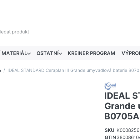
edaný výraz. První výsledky se zobrazí automaticky při zadáván
Í MATERIÁL
OSTATNÍ
KREINER PROGRAM
VÝPRO
e
IDEAL STANDARD Ceraplan III Grande umyvadlová baterie B07
IDEAL S
Grande 
B0705A
SKU
K0008256
GTIN
38008610