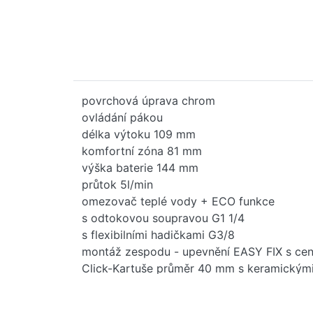
povrchová úprava chrom
ovládání pákou
délka výtoku 109 mm
komfortní zóna 81 mm
výška baterie 144 mm
průtok 5l/min
omezovač teplé vody + ECO funkce
s odtokovou soupravou G1 1/4
s flexibilními hadičkami G3/8
montáž zespodu - upevnění EASY FIX s cen
Click-Kartuše průměr 40 mm s keramickými
integrovaný zásobník maziva (vhodné pro p
životnost testována dle EN 817