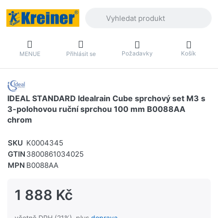
Zadejte hledaný výraz. První výsledky 
Požadavky
Košík
MENUE
Přihlásit se
IDEAL STANDARD Idealrain Cube sprchový set M3 s
3-polohovou ruční sprchou 100 mm B0088AA
chrom
SKU
K0004345
GTIN
3800861034025
MPN
B0088AA
1 888 Kč
včetně DPH (21%), plus
doprava