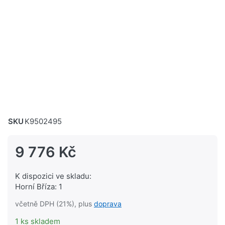
SKU
K9502495
9 776 Kč
K dispozici ve skladu:
Horní Bříza: 1
včetně DPH (21%), plus
doprava
1 ks skladem