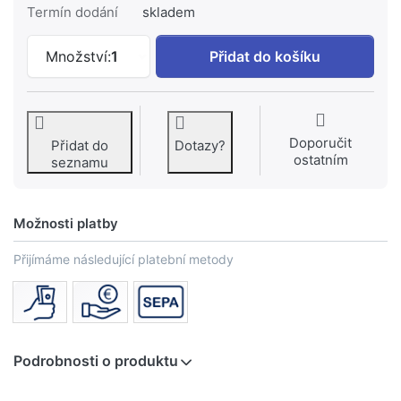
Termín dodání
skladem
IDEAL STANDARD Twinset vana 160x80cm
Množství:
1
Přidat do košíku
Doporučit
Přidat do
Dotazy?
ostatním
seznamu
Možnosti platby
Přijímáme následující platební metody
Podrobnosti o produktu