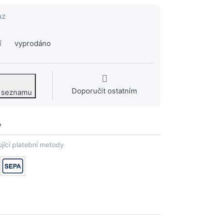
az
í
vyprodáno
Doporučit ostatním
o seznamu
y
jící platební metody