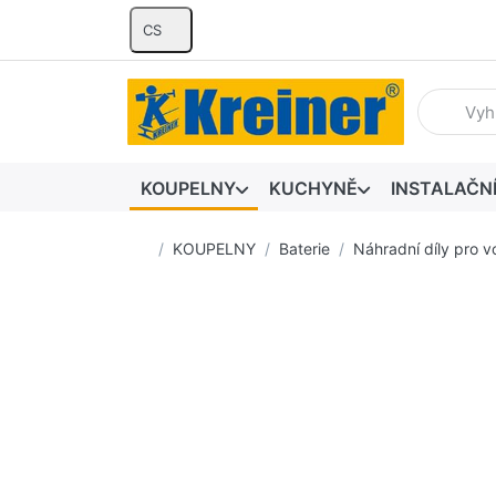
CS
Zadejte hl
KOUPELNY
KUCHYNĚ
INSTALAČN
Domovská stránka
KOUPELNY
Baterie
Náhradní díly pro v