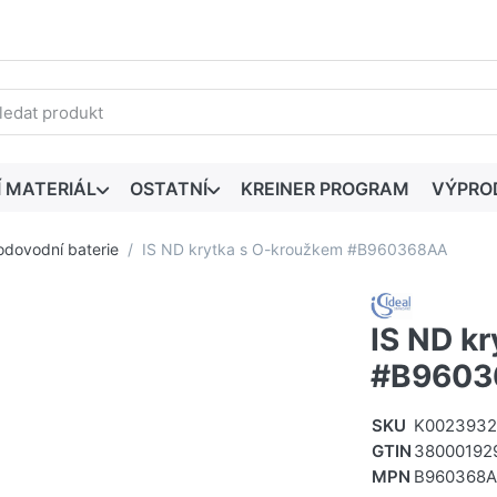
edaný výraz. První výsledky se zobrazí automaticky při zadáván
Í MATERIÁL
OSTATNÍ
KREINER PROGRAM
VÝPRO
odovodní baterie
IS ND krytka s O-kroužkem #B960368AA
IS ND k
#B9603
SKU
K0023932
GTIN
38000192
MPN
B960368