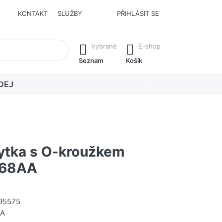
KONTAKT
SLUŽBY
PŘIHLÁSIT SE
í. Stisknutím klávesy Enter vyvoláte všechny výsledky.
Vybrané
E-shop
Seznam
Košík
DEJ
rytka s O-kroužkem
68AA
95575
AA