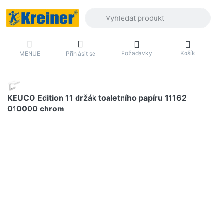
Zadejte hledaný výraz. První výsledky 
Požadavky
Košík
MENUE
Přihlásit se
KEUCO Edition 11 držák toaletního papíru 11162
010000 chrom