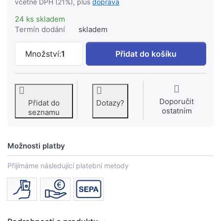
včetně DPH (21%), plus
doprava
24 ks skladem
Termín dodání
skladem
KEUCO Edition 11 držák toaletního pap
Množství:
1
Přidat do košíku
Doporučit
Přidat do
Dotazy?
ostatním
seznamu
Možnosti platby
Přijímáme následující platební metody