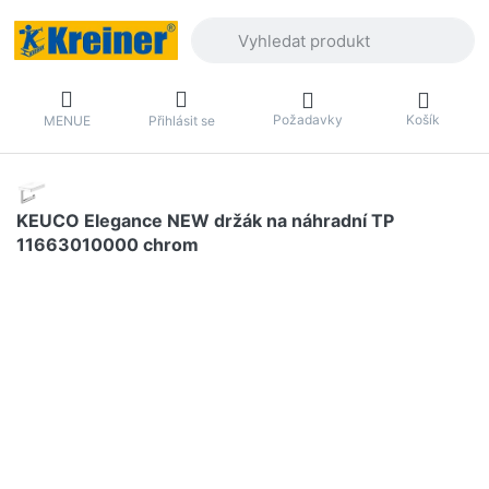
Zadejte hledaný výraz. První výsledky 
Požadavky
Košík
MENUE
Přihlásit se
KEUCO Elegance NEW držák na náhradní TP
11663010000 chrom