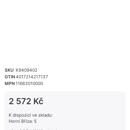
SKU
K9409402
GTIN
4017214217137
MPN
11663010000
2 572 Kč
K dispozici ve skladu:
Horní Bříza: 5