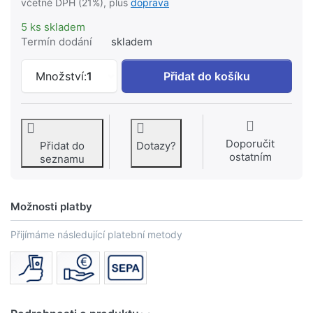
včetně DPH (21%), plus
doprava
5 ks skladem
Termín dodání
skladem
KEUCO Elegance NEW držák na náhradn
Množství:
1
Přidat do košíku
Doporučit
Přidat do
Dotazy?
ostatním
seznamu
Možnosti platby
Přijímáme následující platební metody