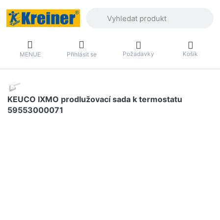
Zadejte hledaný výraz. První výsledky 
Požadavky
Košík
MENUE
Přihlásit se
KEUCO IXMO prodlužovací sada k termostatu
59553000071