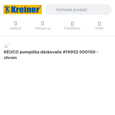
Zadejte hledaný výraz. První výsledky 
Požadavky
Košík
MENUE
Přihlásit se
KEUCO pumpička dávkovače #19952 000100 -
chrom