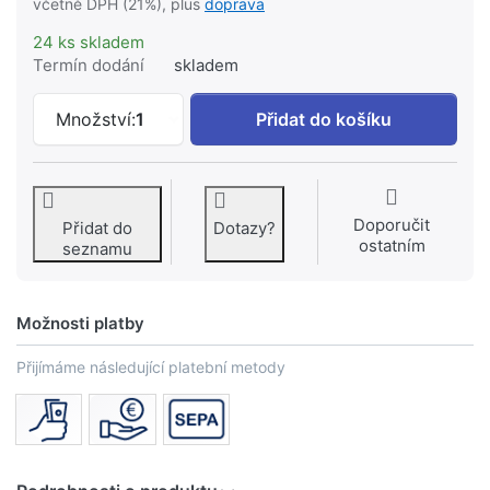
včetně DPH (21%), plus
doprava
24 ks skladem
Termín dodání
skladem
KEUCO pumpička dávkovače #19952 000
Množství:
1
Přidat do košíku
Doporučit
Přidat do
Dotazy?
ostatním
seznamu
Možnosti platby
Přijímáme následující platební metody