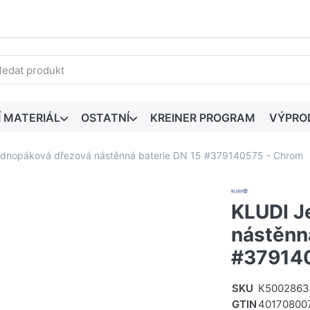
edaný výraz. První výsledky se zobrazí automaticky při zadáván
Í MATERIÁL
OSTATNÍ
KREINER PROGRAM
VÝPRO
dnopáková dřezová nástěnná baterie DN 15 #379140575 - Chrom
KLUDI J
nástěnn
#37914
SKU
K5002863
GTIN
40170800