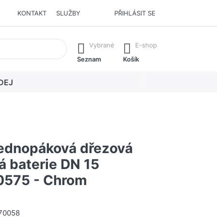
KONTAKT
SLUŽBY
PŘIHLÁSIT SE
í. Stisknutím klávesy Enter vyvoláte všechny výsledky.
Vybrané
E-shop
Seznam
Košík
DEJ
ednopáková dřezová
á baterie DN 15
0575 - Chrom
70058