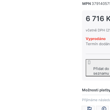
MPN
37914057
6 716 
včetně DPH (2
Vyprodáno
Termín dodán
Přidat do
seznamu
Možnosti platb
Přijímáme následu