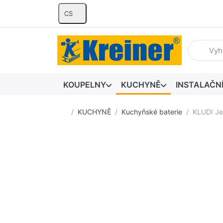
CS
Zadejte hl
KOUPELNY
KUCHYNĚ
INSTALAČN
Domovská stránka
KUCHYNĚ
Kuchyňské baterie
KLUDI Je