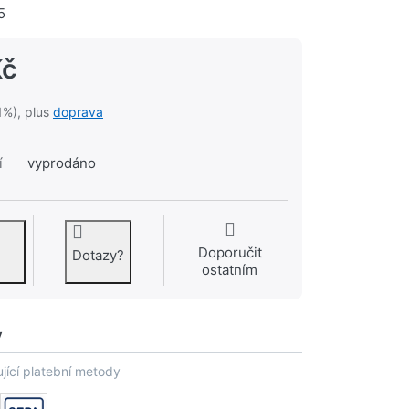
5
Kč
1%), plus
doprava
í
vyprodáno
Doporučit
Dotazy?
ostatním
y
jící platební metody