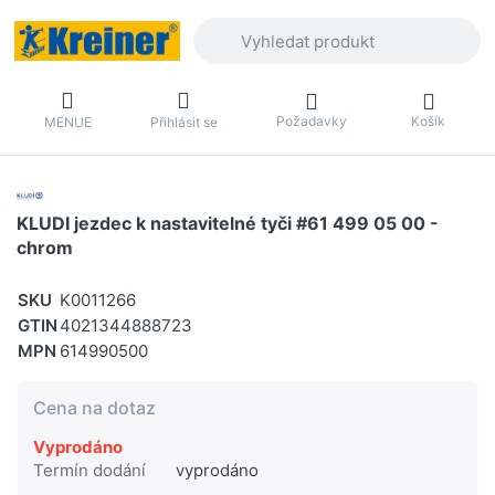
Zadejte hledaný výraz. První výsledky 
Požadavky
Košík
MENUE
Přihlásit se
KLUDI jezdec k nastavitelné tyči #61 499 05 00 -
chrom
SKU
K0011266
GTIN
4021344888723
MPN
614990500
Cena na dotaz
Vyprodáno
Termín dodání
vyprodáno