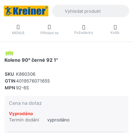
Zadejte hledaný výraz. První výsledky 
Požadavky
Košík
MENUE
Přihlásit se
Koleno 90° černé 92 1"
SKU
K860306
GTIN
4019576071655
MPN
92-6S
Cena na dotaz
Vyprodáno
Termín dodání
vyprodáno