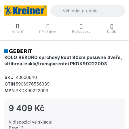
Zadejte hledaný výraz. První výsledky 
Požadavky
Košík
MENUE
Přihlásit se
KOLO REKORD sprchový kout 90cm posuvné dveře,
stříbrná lesklá/transparentní PKDK90222003
SKU
K0000640
GTIN
5906976556389
MPN
PKDK90222003
9 409 Kč
K dispozici ve skladu:
Brno: 3