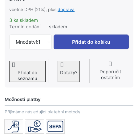
včetně DPH (21%), plus
doprava
3 ks skladem
Termín dodání
skladem
KOLO REKORD sprchový kout 90cm posuv
Množství:
1
Přidat do košíku
Doporučit
Přidat do
Dotazy?
ostatním
seznamu
Možnosti platby
Přijímáme následující platební metody