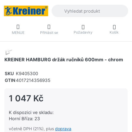
Zadejte hledaný výraz. První výsledky 
Požadavky
Košík
MENUE
Přihlásit se
KREINER HAMBURG držák ručníků 600mm - chrom
SKU
K9405300
GTIN
4017214356935
1 047 Kč
K dispozici ve skladu:
Horní Bříza: 23
včetně DPH (21%), plus
doprava