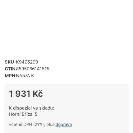
SKU
K9405290
GTIN
8595086141515
MPN
NA57A K
1 931 Kč
K dispozici ve skladu:
Horní Bříza: 5
včetně DPH (21%), plus
doprava