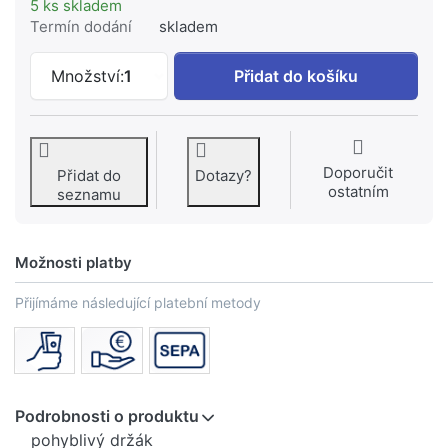
5 ks skladem
Termín dodání
skladem
KREINER NAPOLI baterie vanová nástěnn
Množství:
1
Přidat do košíku
Doporučit
Přidat do
Dotazy?
ostatním
seznamu
Možnosti platby
Přijímáme následující platební metody
Podrobnosti o produktu
pohyblivý držák