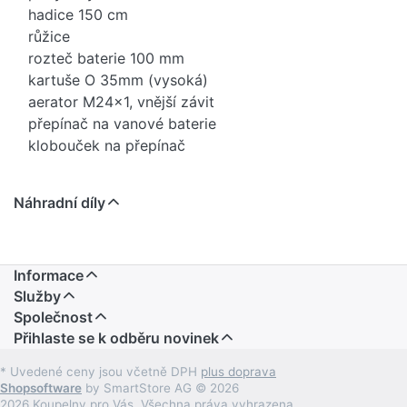
hadice 150 cm
růžice
rozteč baterie 100 mm
kartuše O 35mm (vysoká)
aerator M24x1, vnější závit
přepínač na vanové baterie
klobouček na přepínač
Náhradní díly
Informace
Služby
Společnost
Přihlaste se k odběru novinek
* Uvedené ceny jsou včetně DPH
plus doprava
Shopsoftware
by SmartStore AG © 2026
2026 Koupelny pro Vás. Všechna práva vyhrazena.