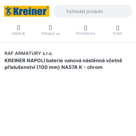
Zadejte hledaný výraz. První výsledky 
Požadavky
Košík
MENUE
Přihlásit se
RAF ARMATURY s.r.o.
KREINER NAPOLI baterie vanová nástěnná včetně
příslušenství (100 mm) NA57A K - chrom