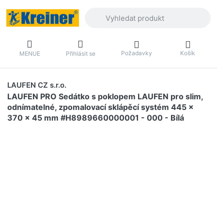
Zadejte hledaný výraz. První výsledky 
Požadavky
Košík
MENUE
Přihlásit se
LAUFEN CZ s.r.o.
LAUFEN PRO Sedátko s poklopem LAUFEN pro slim,
odnímatelné, zpomalovací sklápěcí systém 445 x
370 x 45 mm #H8989660000001 - 000 - Bílá