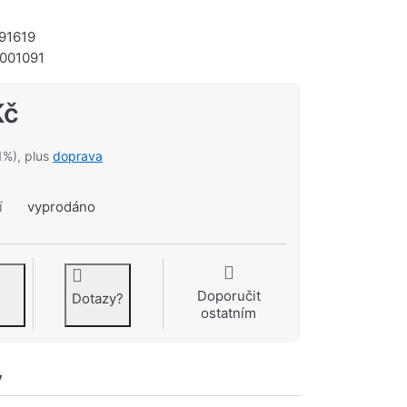
91619
001091
Kč
1%), plus
doprava
í
vyprodáno
Doporučit
Dotazy?
ostatním
y