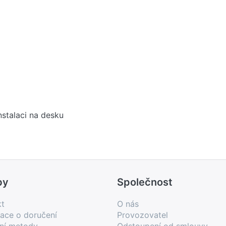
stalaci na desku
by
Společnost
kt
O nás
ace o doručení
Provozovatel
bní metody
Odstoupení od smlouvy