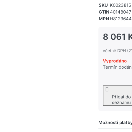
SKU
K0023815
GTIN
40148047
MPN
H8129644
8 061 
včetně DPH (2
Vyprodáno
Termín dodán
Přidat do
seznamu
Možnosti platb