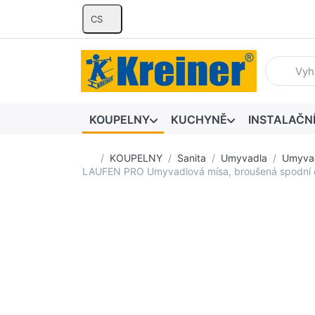
CS
Zadejte hl
KOUPELNY
KUCHYNĚ
INSTALAČN
Domovská stránka
KOUPELNY
Sanita
Umyvadla
Umyvad
LAUFEN PRO Umyvadlová mísa, broušená spodní 