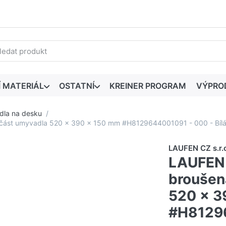
edaný výraz. První výsledky se zobrazí automaticky při zadáván
Í MATERIÁL
OSTATNÍ
KREINER PROGRAM
VÝPRO
la na desku
část umyvadla 520 x 390 x 150 mm #H8129644001091 - 000 - Bíl
LAUFEN CZ s.r.
LAUFEN 
broušen
520 x 3
#H81296