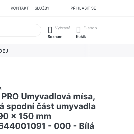
KONTAKT
SLUŽBY
PŘIHLÁSIT SE
í. Stisknutím klávesy Enter vyvoláte všechny výsledky.
Vybrané
E-shop
Seznam
Košík
DEJ
á
o.
PRO Umyvadlová mísa,
á spodní část umyvadla
90 x 150 mm
44001091 - 000 - Bílá