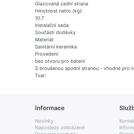
Glazovaná zadní strana
Hmotnost netto (kg):
10.7
Instalační sada:
Součástí dodávky
Materiál:
Sanitární keramika
Provedení:
bez otvoru pro baterii
S broušenou spodní stranou - vhodné pro in
Tvar:
Oválný
Typ instalace:
Umyvadlová mísa
Typ přepadu:
Informace
Služ
Standardní
Umístění umyvadlové mísy:
Novinky
Konta
Uprostřed
Naposledy zobrazené
Inform
Uspořádání otvorů pro baterie:
Porovnat produkty
Plate