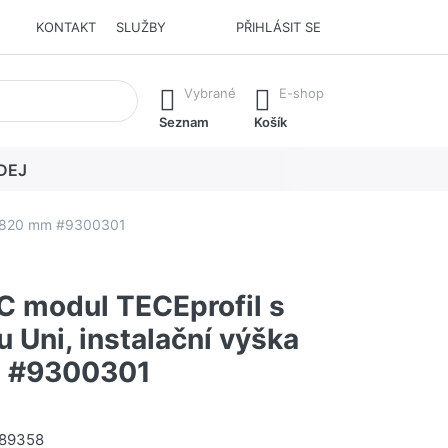
KONTAKT
SLUŽBY
PŘIHLÁSIT SE
í. Stisknutím klávesy Enter vyvoláte všechny výsledky.
Vybrané
E-shop
Seznam
Košík
DEJ
ka 820 mm #9300301
 modul TECEprofil s
 Uni, instalační výška
 #9300301
89358