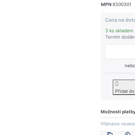
MPN
9300301
Cena na dot
3 ks skladem
Termín dodán
nebo
Přidat d
Možnosti platb
Přijímáme následu