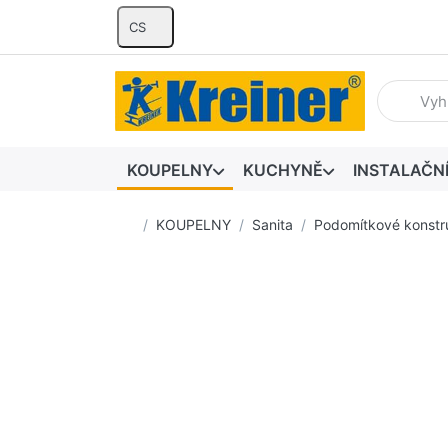
CS
Zadejte hl
KOUPELNY
KUCHYNĚ
INSTALAČN
Domovská stránka
KOUPELNY
Sanita
Podomítkové konstr