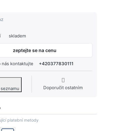
az
í
skladem
zeptejte se na cenu
 nás kontaktujte
+420377830111
Doporučit ostatním
o seznamu
y
jící platební metody