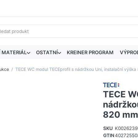
edaný výraz. První výsledky se zobrazí automaticky při zadáván
Í MATERIÁL
OSTATNÍ
KREINER PROGRAM
VÝPRO
ukce
TECE WC modul TECEprofil s nádržkou Uni, instalační výš
TECE WC
nádržkou
820 mm
SKU
K0026239
GTIN
40272550