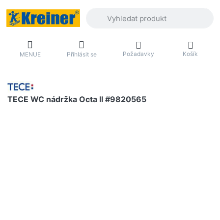
Zadejte hledaný výraz. První výsledky 
Požadavky
Košík
MENUE
Přihlásit se
TECE WC nádržka Octa II #9820565