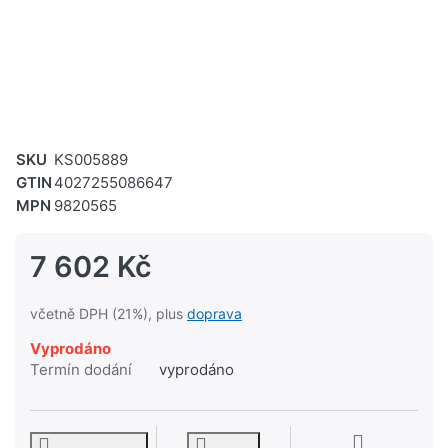
SKU
KS005889
GTIN
4027255086647
MPN
9820565
7 602 Kč
včetně DPH (21%), plus
doprava
Vyprodáno
Termín dodání
vyprodáno