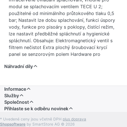
modul se splachovacím ventilem TECE U 2;
použitelné od minimálního průtokového tlaku 0,5
bar; Nastavit lze dobu splachování, funkci úspory
vody, funkce pro pisoáry s poklopy, čistící režim,
lze nastavit předběžné spláchnutí a hygienické
spláchnutí. Obsahuje: Elektromagnetický ventil s
filtrem nečistot Extra plochý šroubovací krycí
panel se senzorovým polem Hardware pro
připojení Programovací klíč Rozměry (Š x V x H):
Náhradní díly
100 x 150 x 5 mm Číslo položky: 9242050
Informace
Služby
Společnost
Přihlaste se k odběru novinek
* Uvedené ceny jsou včetně DPH
plus doprava
Shopsoftware
by SmartStore AG © 2026