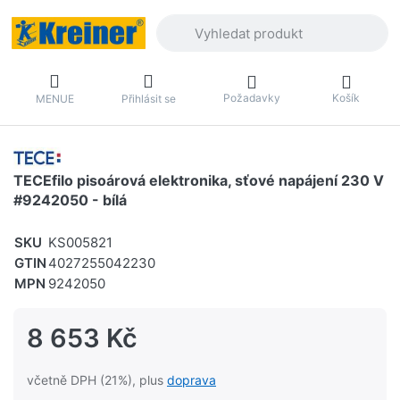
Zadejte hledaný výraz. První výsledky 
Požadavky
Košík
MENUE
Přihlásit se
TECEfilo pisoárová elektronika, sťové napájení 230 V
#9242050 - bílá
SKU
KS005821
GTIN
4027255042230
MPN
9242050
8 653 Kč
včetně DPH (21%), plus
doprava