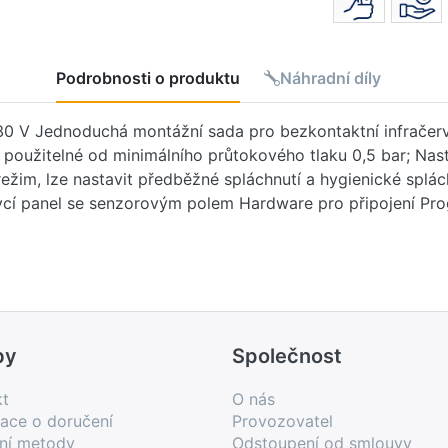
Podrobnosti o produktu
Náhradní díly
230 V Jednoduchá montážní sada pro bezkontaktní infračer
oužitelné od minimálního průtokového tlaku 0,5 bar; Nast
 režim, lze nastavit předběžné spláchnutí a hygienické splác
rycí panel se senzorovým polem Hardware pro připojení Pro
by
Společnost
kt
O nás
ace o doručení
Provozovatel
bní metody
Odstoupení od smlouvy