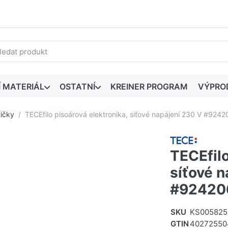
edaný výraz. První výsledky se zobrazí automaticky při zadáván
Í MATERIÁL
OSTATNÍ
KREINER PROGRAM
VÝPRO
ičky
TECEfilo pisoárová elektronika, síťové napájení 230 V #92420
TECEfilo
síťové n
#924206
SKU
KS005825
GTIN
40272550