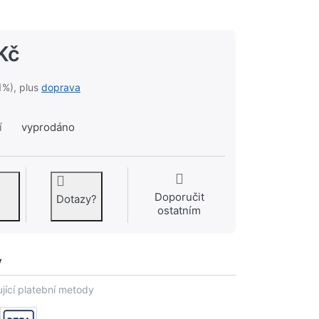
Kč
1%), plus
doprava
í
vyprodáno
Doporučit
Dotazy?
ostatním
y
jící platební metody