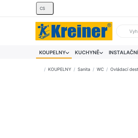
CS
Zadejte hl
KOUPELNY
KUCHYNĚ
INSTALAČN
Domovská stránka
KOUPELNY
Sanita
WC
Ovládací dest