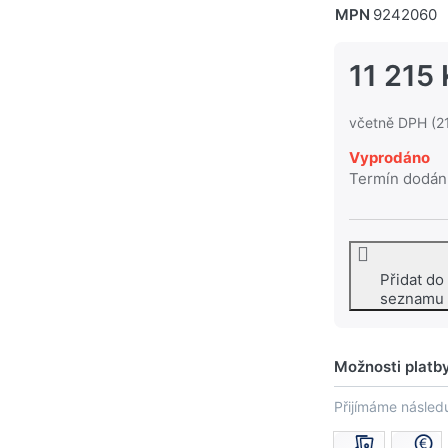
MPN
9242060
11 215 
včetně DPH (2
Vyprodáno
Termín dodán
Přidat do
seznamu
Možnosti platb
Přijímáme následu