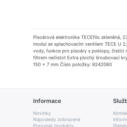
Pisoárová elektronika TECEfilo skleněná, 
modul se splachovacím ventilem TECE U 2; p
vody, funkce pro pisoáry s poklopy, čistící
filtrem nečistot Extra plochý šroubovací k
150 x 7 mm Číslo položky: 9242060
Informace
Služ
Novinky
Konta
Naposledy zobrazené
Inform
Porovnat produkty
Plate