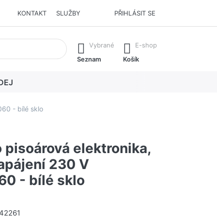
KONTAKT
SLUŽBY
PŘIHLÁSIT SE
í. Stisknutím klávesy Enter vyvoláte všechny výsledky.
Vybrané
E-shop
Seznam
Košík
DEJ
60 - bílé sklo
 pisoárová elektronika,
apájení 230 V
0 - bílé sklo
42261