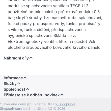
modul se splachovacím ventilem TECE U 2;
použitelné od minimálního průtokového tlaku 0,5
bar; skryté šrouby. Lze nastavit dobu splachování,
funkci pauzy pro úsporu vody, funkci pro pisoáry
s víkem, funkci čištění, předsplachování a
hygienické splachování. Skládá se z:
Elektromagnetický ventil s filtrem nečistot Velmi
plochého šroubovacího kovového krycího panelu
se senzorovým polem Hardware pro připojení
Náhradní díly
Programovací klíč Baterie 7,2 V (2 x R6 – AA (3,6
V)) Rozměry (Š x V x H): 100 x 150 x 6 mm Číslo
položky: 9242033
Informace
Služby
Společnost
Přihlaste se k odběru novinek
* Uvedené ceny jsou včetně DPH
plus doprava
Shopsoftware
by SmartStore AG © 2026