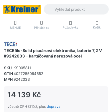
Zadejte hledaný výraz. První výsledky 
Požadavky
Košík
MENUE
Přihlásit se
TECEfilo-Solid pisoárová elektronika, baterie 7,2 V
#9242033 - kartáčovaná nerezová ocel
SKU
KS005811
GTIN
4027255064652
MPN
9242033
14 139 Kč
včetně DPH (21%), plus
doprava