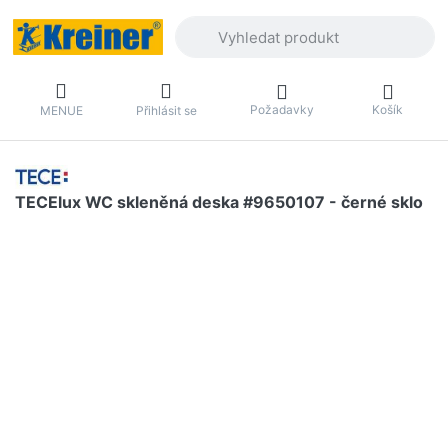
Zadejte hledaný výraz. První výsledky 
Požadavky
Košík
MENUE
Přihlásit se
TECElux WC skleněná deska #9650107 - černé sklo