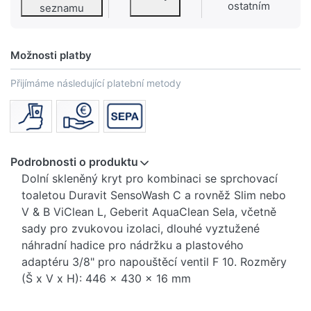
ostatním
seznamu
Možnosti platby
Přijímáme následující platební metody
Podrobnosti o produktu
Dolní skleněný kryt pro kombinaci se sprchovací
toaletou Duravit SensoWash C a rovněž Slim nebo
V & B ViClean L, Geberit AquaClean Sela, včetně
sady pro zvukovou izolaci, dlouhé vyztužené
náhradní hadice pro nádržku a plastového
adaptéru 3/8" pro napouštěcí ventil F 10. Rozměry
(Š x V x H): 446 x 430 x 16 mm