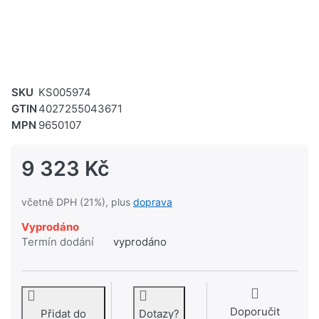
SKU
KS005974
GTIN
4027255043671
MPN
9650107
9 323 Kč
včetně DPH (21%), plus
doprava
Vyprodáno
Termín dodání
vyprodáno
Doporučit
Přidat do
Dotazy?