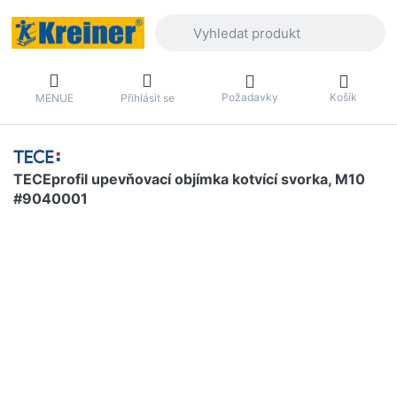
Zadejte hledaný výraz. První výsledky 
Požadavky
Košík
MENUE
Přihlásit se
TECEprofil upevňovací objímka kotvící svorka, M10
#9040001