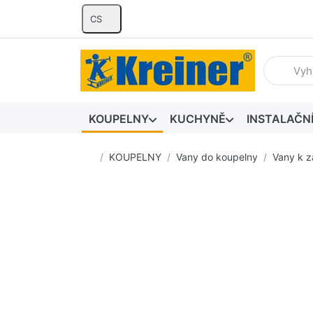
CS
Zadejte hl
KOUPELNY
KUCHYNĚ
INSTALAČN
Domovská stránka
KOUPELNY
Vany do koupelny
Vany k 