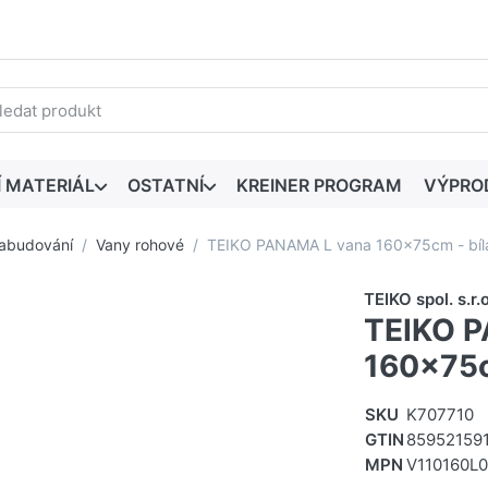
edaný výraz. První výsledky se zobrazí automaticky při zadáván
Í MATERIÁL
OSTATNÍ
KREINER PROGRAM
VÝPRO
zabudování
Vany rohové
TEIKO PANAMA L vana 160x75cm - bíl
TEIKO spol. s.r.o
TEIKO 
160x75c
SKU
K707710
GTIN
85952159
MPN
V110160L