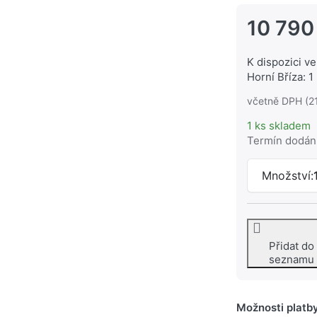
10 790
K dispozici ve
Horní Bříza: 1
včetně DPH (2
1 ks skladem
Termín dodán
Množství:
Přidat do
seznamu
Možnosti platb