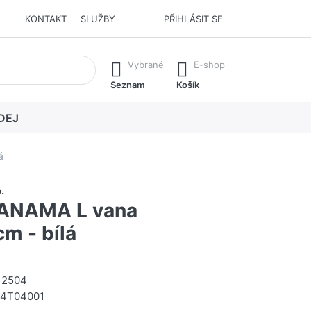
KONTAKT
SLUŽBY
PŘIHLÁSIT SE
í. Stisknutím klávesy Enter vyvoláte všechny výsledky.
Vybrané
E-shop
Seznam
Košík
DEJ
á
.
PANAMA L vana
m - bílá
12504
04T04001