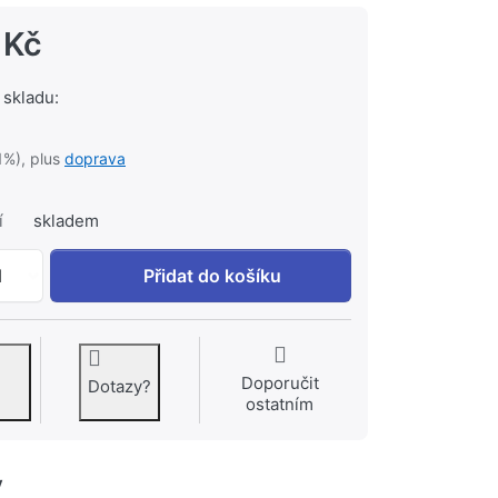
 Kč
 skladu:
1%), plus
doprava
í
skladem
TEIKO PANAMA L vana 160x75cm - bílá k 10 790 Kč, množs
1
Přidat do košíku
Doporučit
Dotazy?
ostatním
y