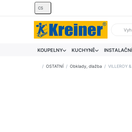
CS
Zadejte hl
KOUPELNY
KUCHYNĚ
INSTALAČN
Domovská stránka
OSTATNÍ
Obklady, dlažba
VILLEROY &