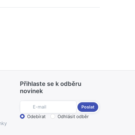
Přihlaste se k odběru
novinek
Poslat
Zvolte akci
Odebírat
Odhlásit odběr
nky