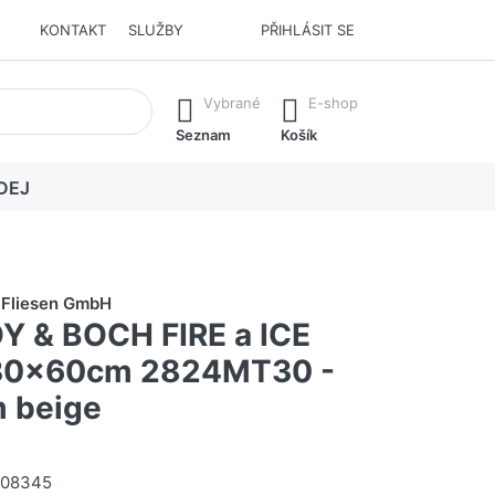
KONTAKT
SLUŽBY
PŘIHLÁSIT SE
í. Stisknutím klávesy Enter vyvoláte všechny výsledky.
Vybrané
E-shop
Seznam
Košík
DEJ
h Fliesen GmbH
Y & BOCH FIRE a ICE
 30x60cm 2824MT30 -
m beige
008345