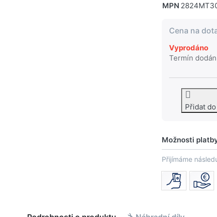
MPN
2824MT3
Cena na dot
Vyprodáno
Termín dodán
Přidat d
Možnosti platb
Přijímáme následu