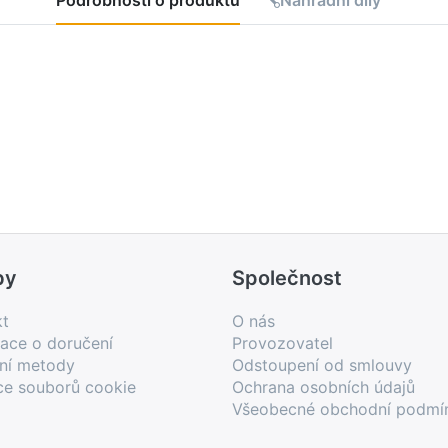
Podrobnosti o produktu
Náhradní díly
by
Společnost
kt
O nás
ace o doručení
Provozovatel
bní metody
Odstoupení od smlouvy
ce souborů cookie
Ochrana osobních údajů
Všeobecné obchodní podmí