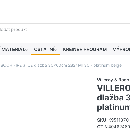
edaný výraz. První výsledky se zobrazí automaticky při zadáván
Í MATERIÁL
OSTATNÍ
KREINER PROGRAM
VÝPRO
 BOCH FIRE a ICE dlažba 30x60cm 2824MT30 - platinum beige
Villeroy & Boc
VILLERO
dlažba
platinu
SKU
K9511370
GTIN
4046246