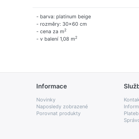
- barva: platinum beige
- rozměry: 30x60 cm
2
- cena za m
2
- v balení 1,08 m
Informace
Služ
Novinky
Konta
Naposledy zobrazené
Inform
Porovnat produkty
Plate
Správ