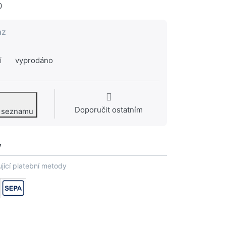
0
az
í
vyprodáno
Doporučit ostatním
o seznamu
y
jící platební metody