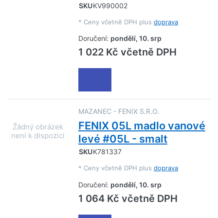
SKU
KV990002
*
Ceny včetně DPH plus
doprava
Doručení:
pondělí, 10. srp
1 022 Kč včetně DPH
MAZANEC - FENIX S.R.O.
FENIX 05L madlo vanové
levé #05L - smalt
SKU
K781337
*
Ceny včetně DPH plus
doprava
Doručení:
pondělí, 10. srp
1 064 Kč včetně DPH