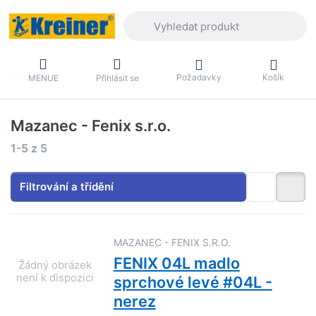
Zadejte hledaný výraz. První výsledky 
Požadavky
Košík
MENUE
Přihlásit se
Mazanec - Fenix s.r.o.
Výsledky vyhledávání:
1-5
z
5
Filtrování a třídění
MAZANEC - FENIX S.R.O.
FENIX 04L madlo
sprchové levé #04L -
nerez