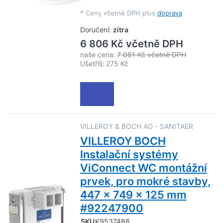
*
Ceny včetně DPH plus
doprava
Doručení:
zítra
6 806 Kč včetně DPH
naše cena:
7 081 Kč včetně DPH
Ušetříš:
275 Kč
VILLEROY & BOCH AG - SANITAER
VILLEROY BOCH
Instalační systémy
ViConnect WC montážní
prvek, pro mokré stavby,
447 x 749 x 125 mm
#92247900
SKU
K9537486