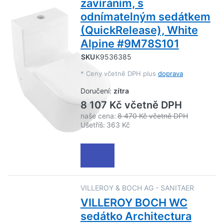
zavíráním, s
odnímatelným sedátkem
(QuickRelease), White
Alpine #9M78S101
SKU
K9536385
*
Ceny včetně DPH plus
doprava
Doručení:
zítra
8 107 Kč včetně DPH
naše cena:
8 470 Kč včetně DPH
Ušetříš:
363 Kč
VILLEROY & BOCH AG - SANITAER
VILLEROY BOCH WC
sedátko Architectura