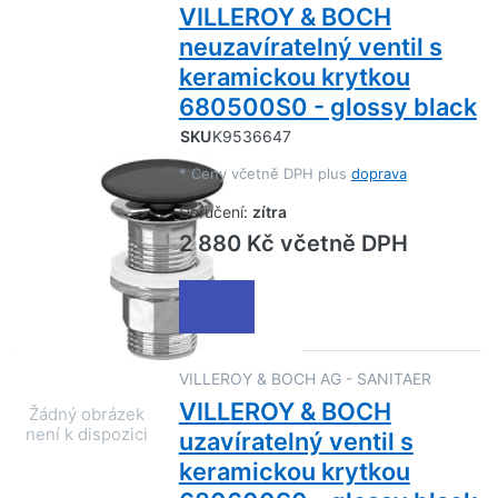
VILLEROY & BOCH
neuzavíratelný ventil s
keramickou krytkou
680500S0 - glossy black
SKU
K9536647
*
Ceny včetně DPH plus
doprava
Doručení:
zítra
2 880 Kč včetně DPH
VILLEROY & BOCH AG - SANITAER
VILLEROY & BOCH
uzavíratelný ventil s
keramickou krytkou