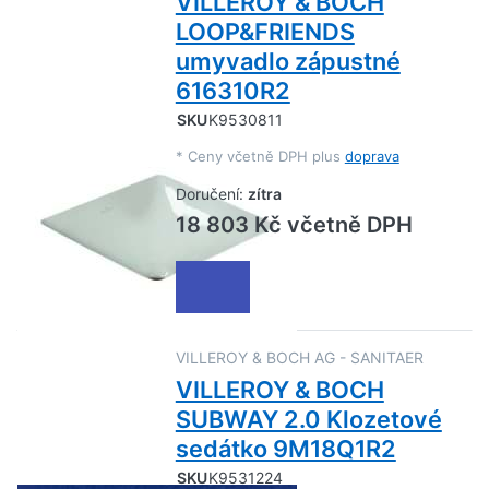
VILLEROY & BOCH
LOOP&FRIENDS
umyvadlo zápustné
616310R2
SKU
K9530811
*
Ceny včetně DPH plus
doprava
Doručení:
zítra
18 803 Kč včetně DPH
VILLEROY & BOCH AG - SANITAER
VILLEROY & BOCH
SUBWAY 2.0 Klozetové
sedátko 9M18Q1R2
SKU
K9531224