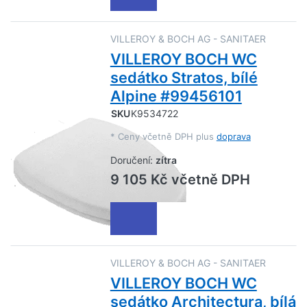
VILLEROY & BOCH AG - SANITAER
VILLEROY BOCH WC
sedátko Stratos, bílé
Alpine #99456101
SKU
K9534722
*
Ceny včetně DPH plus
doprava
Doručení:
zítra
9 105 Kč včetně DPH
VILLEROY & BOCH AG - SANITAER
VILLEROY BOCH WC
sedátko Architectura, bílá