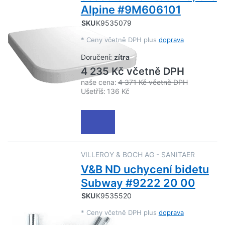
Alpine #9M606101
SKU
K9535079
*
Ceny včetně DPH plus
doprava
Doručení:
zítra
4 235 Kč včetně DPH
naše cena:
4 371 Kč včetně DPH
Ušetříš:
136 Kč
VILLEROY & BOCH AG - SANITAER
V&B ND uchycení bidetu
Subway #9222 20 00
SKU
K9535520
*
Ceny včetně DPH plus
doprava