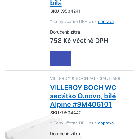
bílá
SKU
K9534241
*
Ceny včetně DPH plus
doprava
Doručení:
zítra
758 Kč včetně DPH
VILLEROY & BOCH AG - SANITAER
VILLEROY BOCH WC
sedátko O.novo, bílé
Alpine #9M406101
SKU
K9534440
*
Ceny včetně DPH plus
doprava
Doručení:
zítra