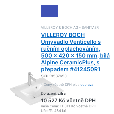
VILLEROY & BOCH AG - SANITAER
VILLEROY BOCH
Umyvadlo Venticello s
ručním oplachováním,
500 x 420 x 150 mm, bílá
Alpine CeramicPlus, s
přepadem #412450R1
SKU
K9537650
*
Ceny včetně DPH plus
doprava
Doručení:
zítra
10 527 Kč včetně DPH
naše cena:
11 011 Kč včetně DPH
Ušetříš:
484 Kč