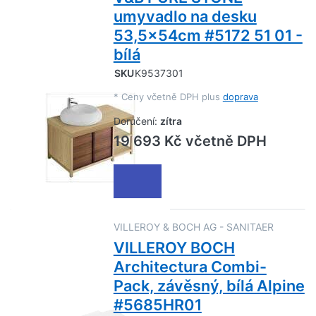
umyvadlo na desku
53,5x54cm #5172 51 01 -
bílá
SKU
K9537301
*
Ceny včetně DPH plus
doprava
Doručení:
zítra
19 693 Kč včetně DPH
VILLEROY & BOCH AG - SANITAER
VILLEROY BOCH
Architectura Combi-
Pack, závěsný, bílá Alpine
#5685HR01