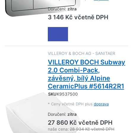
Doručení:
zítra
3 146 Kč včetně DPH
VILLEROY & BOCH AG - SANITAER
VILLEROY BOCH Subway
2.0 Combi-Pack,
závěsný, bílý Alpine
CeramicPlus #5614R2R1
SKU
K9537500
*
Ceny včetně DPH plus
doprava
Doručení:
zítra
27 860 Kč včetně DPH
naše cena:
28 934 Kč včetně DPH