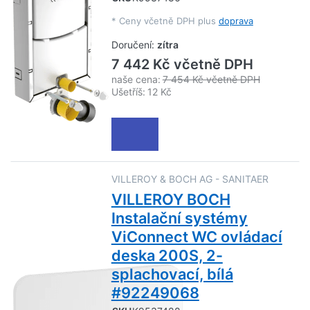
*
Ceny včetně DPH plus
doprava
Doručení:
zítra
7 442 Kč včetně DPH
naše cena:
7 454 Kč včetně DPH
Ušetříš:
12 Kč
VILLEROY & BOCH AG - SANITAER
VILLEROY BOCH
Instalační systémy
ViConnect WC ovládací
deska 200S, 2-
splachovací, bílá
#92249068