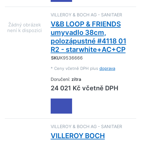
VILLEROY & BOCH AG - SANITAER
V&B LOOP & FRIENDS
umyvadlo 38cm,
polozápustné #4118 01
R2 - starwhite+AC+CP
SKU
K9536666
*
Ceny včetně DPH plus
doprava
Doručení:
zítra
24 021 Kč včetně DPH
VILLEROY & BOCH AG - SANITAER
VILLEROY BOCH