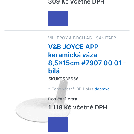
309 Kč včetně DPH
VILLEROY & BOCH AG - SANITAER
V&B JOYCE APP
keramická váza
8,5x15cm #7907 00 01 -
bílá
SKU
K9536656
*
Ceny včetně DPH plus
doprava
Doručení:
zítra
1 118 Kč včetně DPH