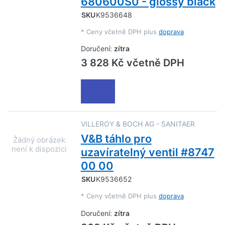
680600S0 - glossy black
SKU
K9536648
*
Ceny včetně DPH plus
doprava
Doručení:
zítra
3 828 Kč včetně DPH
VILLEROY & BOCH AG - SANITAER
V&B táhlo pro
uzavíratelný ventil #8747
00 00
SKU
K9536652
*
Ceny včetně DPH plus
doprava
Doručení:
zítra