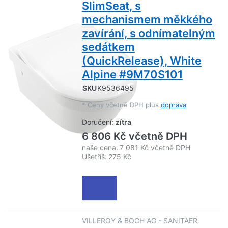
SlimSeat, s
mechanismem měkkého
zavírání, s odnímatelným
sedátkem
(QuickRelease), White
Alpine #9M70S101
SKU
K9536495
*
Ceny včetně DPH plus
doprava
Doručení:
zítra
6 806 Kč včetně DPH
naše cena:
7 081 Kč včetně DPH
Ušetříš:
275 Kč
VILLEROY & BOCH AG - SANITAER