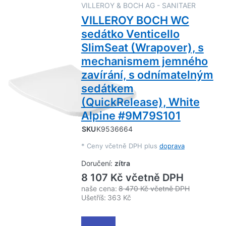
VILLEROY & BOCH AG - SANITAER
VILLEROY BOCH WC
sedátko Venticello
SlimSeat (Wrapover), s
mechanismem jemného
zavírání, s odnímatelným
sedátkem
(QuickRelease), White
Alpine #9M79S101
SKU
K9536664
*
Ceny včetně DPH plus
doprava
Doručení:
zítra
8 107 Kč včetně DPH
naše cena:
8 470 Kč včetně DPH
Ušetříš:
363 Kč