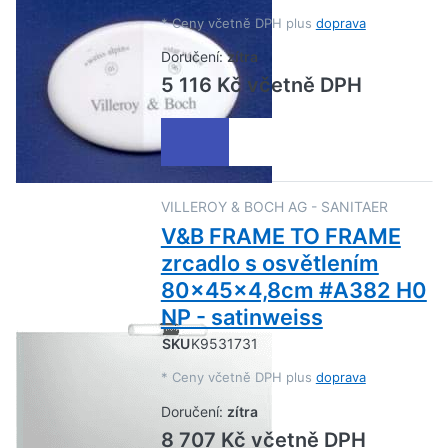
*
Ceny včetně DPH plus
doprava
Doručení:
zítra
5 116 Kč včetně DPH
VILLEROY & BOCH AG - SANITAER
V&B FRAME TO FRAME
zrcadlo s osvětlením
80x45x4,8cm #A382 H0
NP - satinweiss
SKU
K9531731
*
Ceny včetně DPH plus
doprava
Doručení:
zítra
8 707 Kč včetně DPH