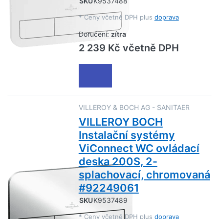
SKU
K9537488
*
Ceny včetně DPH plus
doprava
Doručení:
zítra
2 239 Kč včetně DPH
VILLEROY & BOCH AG - SANITAER
VILLEROY BOCH
Instalační systémy
ViConnect WC ovládací
deska 200S, 2-
splachovací, chromovaná
#92249061
SKU
K9537489
*
Ceny včetně DPH plus
doprava