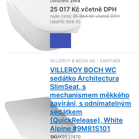
Doručení:
zítra
25 017 Kč včetně DPH
naše cena:
25 884 Kč včetně DPH
Ušetříš:
868 Kč
VILLEROY & BOCH AG - SANITAER
VILLEROY BOCH WC
sedátko Architectura
SlimSeat, s
mechanismem měkkého
zavírání, s odnímatelným
sedátkem
(QuickRelease), White
Alpine #9M81S101
SKU
K9537470