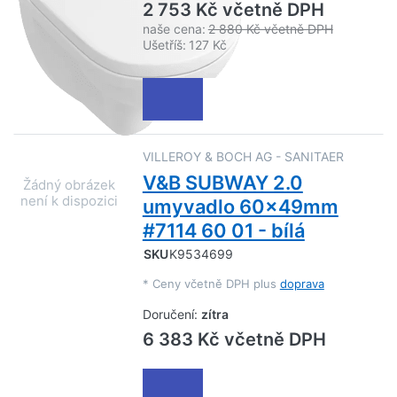
2 753 Kč včetně DPH
naše cena:
2 880 Kč včetně DPH
Ušetříš:
127 Kč
VILLEROY & BOCH AG - SANITAER
V&B SUBWAY 2.0
umyvadlo 60x49mm
#7114 60 01 - bílá
SKU
K9534699
*
Ceny včetně DPH plus
doprava
Doručení:
zítra
6 383 Kč včetně DPH