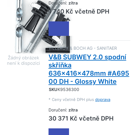
Doručení:
zítra
1 740 Kč včetně DPH
VILLEROY & BOCH AG - SANITAER
V&B SUBWEY 2.0 spodní
skříňka
636x416x478mm #A695
00 DH - Glossy White
SKU
K9536300
*
Ceny včetně DPH plus
doprava
Doručení:
zítra
30 371 Kč včetně DPH