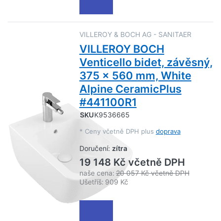
VILLEROY & BOCH AG - SANITAER
VILLEROY BOCH
Venticello bidet, závěsný,
375 x 560 mm, White
Alpine CeramicPlus
#441100R1
SKU
K9536665
*
Ceny včetně DPH plus
doprava
Doručení:
zítra
19 148 Kč včetně DPH
naše cena:
20 057 Kč včetně DPH
Ušetříš:
909 Kč