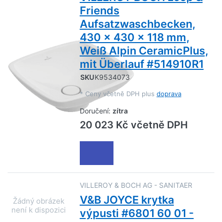
Friends
Aufsatzwaschbecken,
430 x 430 x 118 mm,
Weiß Alpin CeramicPlus,
mit Überlauf #514910R1
SKU
K9534073
*
Ceny včetně DPH plus
doprava
Doručení:
zítra
20 023 Kč včetně DPH
VILLEROY & BOCH AG - SANITAER
V&B JOYCE krytka
výpusti #6801 60 01 -