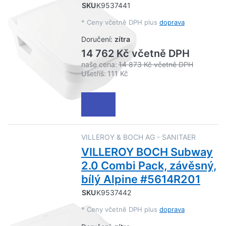
SKU
K9537441
*
Ceny včetně DPH plus
doprava
Doručení:
zítra
14 762 Kč včetně DPH
naše cena:
14 873 Kč včetně DPH
Ušetříš:
111 Kč
VILLEROY & BOCH AG - SANITAER
VILLEROY BOCH Subway
2.0 Combi Pack, závěsný,
bílý Alpine #5614R201
SKU
K9537442
*
Ceny včetně DPH plus
doprava