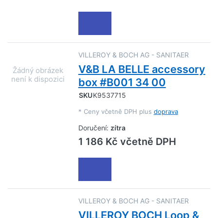
VILLEROY & BOCH AG - SANITAER
V&B LA BELLE accessory
box #B001 34 00
SKU
K9537715
*
Ceny včetně DPH plus
doprava
Doručení:
zítra
1 186 Kč včetně DPH
VILLEROY & BOCH AG - SANITAER
VILLEROY BOCH Loop &