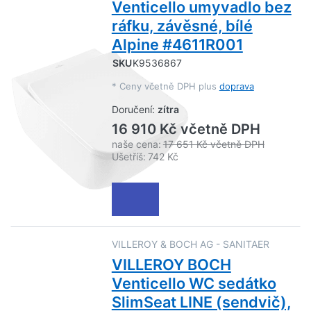
Venticello umyvadlo bez
ráfku, závěsné, bílé
Alpine #4611R001
SKU
K9536867
*
Ceny včetně DPH plus
doprava
Doručení:
zítra
16 910 Kč včetně DPH
naše cena:
17 651 Kč včetně DPH
Ušetříš:
742 Kč
VILLEROY & BOCH AG - SANITAER
VILLEROY BOCH
Venticello WC sedátko
SlimSeat LINE (sendvič),