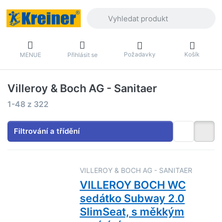
Zadejte hledaný výraz. První výsledky 
Požadavky
Košík
MENUE
Přihlásit se
Villeroy & Boch AG - Sanitaer
Výsledky vyhledávání:
1-48
z
322
Filtrování a třídění
VILLEROY & BOCH AG - SANITAER
VILLEROY BOCH WC
sedátko Subway 2.0
SlimSeat, s měkkým