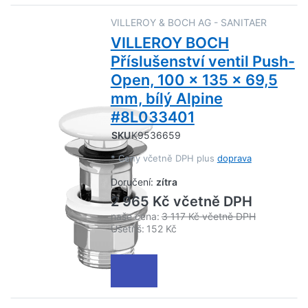
VILLEROY & BOCH AG - SANITAER
VILLEROY BOCH
Příslušenství ventil Push-
Open, 100 x 135 x 69,5
mm, bílý Alpine
#8L033401
SKU
K9536659
*
Ceny včetně DPH plus
doprava
Doručení:
zítra
2 965 Kč včetně DPH
naše cena:
3 117 Kč včetně DPH
Ušetříš:
152 Kč