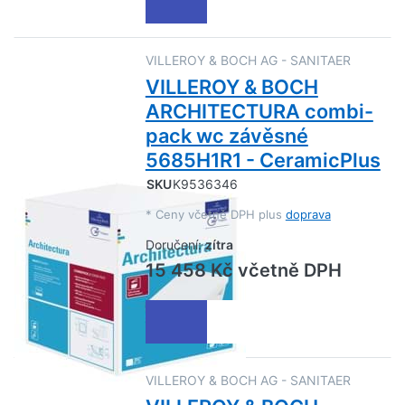
VILLEROY & BOCH AG - SANITAER
VILLEROY & BOCH
ARCHITECTURA combi-
pack wc závěsné
5685H1R1 - CeramicPlus
SKU
K9536346
*
Ceny včetně DPH plus
doprava
Doručení:
zítra
15 458 Kč včetně DPH
VILLEROY & BOCH AG - SANITAER