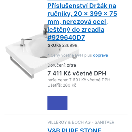
Příslušenství Držák na
ručníky, 20 x 399 x 75
mm, nerezová ocel,
leštěný do zrcadla
#929640D7
SKU
K9536998
*
Ceny včetně DPH plus
doprava
Doručení:
zítra
7 411 Kč včetně DPH
naše cena:
7 691 Kč včetně DPH
Ušetříš:
280 Kč
VILLEROY & BOCH AG - SANITAER
V&B PURE STONE