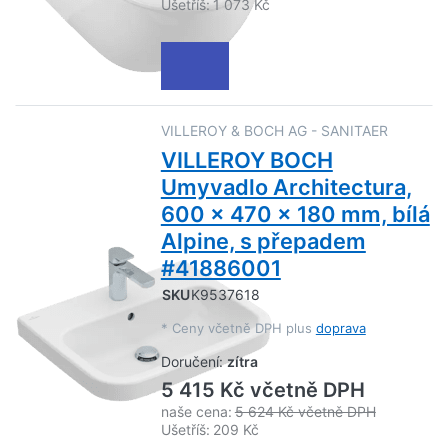
Ušetříš:
1 073 Kč
VILLEROY & BOCH AG - SANITAER
VILLEROY BOCH
Umyvadlo Architectura,
600 x 470 x 180 mm, bílá
Alpine, s přepadem
#41886001
SKU
K9537618
*
Ceny včetně DPH plus
doprava
Doručení:
zítra
5 415 Kč včetně DPH
naše cena:
5 624 Kč včetně DPH
Ušetříš:
209 Kč