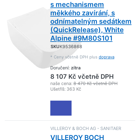
s mechanismem
měkkého zavírání, s
odnímatelným sedátkem
(QuickRelease), White
Alpine #9M80S101
SKU
K9536868
*
Ceny včetně DPH plus
doprava
Doručení:
zítra
8 107 Kč včetně DPH
naše cena:
8 470 Kč včetně DPH
Ušetříš:
363 Kč
VILLEROY & BOCH AG - SANITAER
VILLEROY BOCH