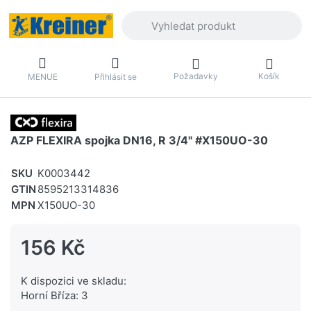
Zadejte hledaný výraz. První výsledky 
Požadavky
Košík
MENUE
Přihlásit se
AZP FLEXIRA spojka DN16, R 3/4" #X150UO-30
SKU
K0003442
GTIN
8595213314836
MPN
X150UO-30
156 Kč
K dispozici ve skladu:
Horní Bříza: 3