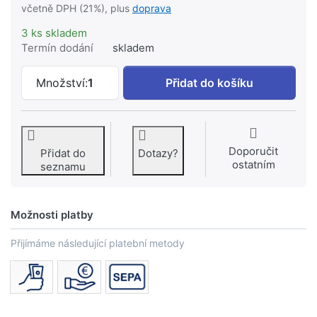
včetně DPH (21%), plus
doprava
3 ks skladem
Termín dodání
skladem
AZP FLEXIRA spojka DN16, R 3/4" #X15
Množství:
1
Přidat do košíku
Doporučit
Přidat do
Dotazy?
ostatním
seznamu
Možnosti platby
Přijímáme následující platební metody