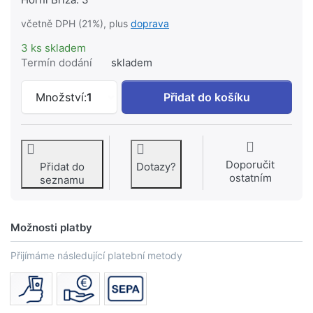
včetně DPH (21%), plus
doprava
3 ks skladem
Termín dodání
skladem
AZP FLEXIRA xConnect Gas Standard R
Množství:
1
Přidat do košíku
Doporučit
Přidat do
Dotazy?
ostatním
seznamu
Možnosti platby
Přijímáme následující platební metody