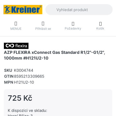
Zadejte hledaný výraz. První výsledky 
Požadavky
Košík
MENUE
Přihlásit se
AZP FLEXIRA xConnect Gas Standard R1/2"-G1/2",
1000mm #H121U2-10
SKU
K0004744
GTIN
8595213309665
MPN
H121U2-10
725 Kč
K dispozici ve skladu:
Horní Bříza: 3