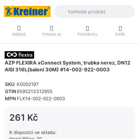
Zadejte hledaný výraz. První výsledky 
Požadavky
Košík
MENUE
Přihlásit se
AZP FLEXIRA xConnect System, trubka nerez, DN12
AISI 316L(balení 30M) #14-002-922-0003
SKU
K0002197
GTIN
8595213312955
MPN
FLX14-002-922-0003
261 Kč
K dispozici ve skladu:
Horní Bříza: 20