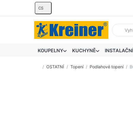
CS
Zadejte hl
KOUPELNY
KUCHYNĚ
INSTALAČN
Domovská stránka
OSTATNÍ
Topení
Podlahové topení
B