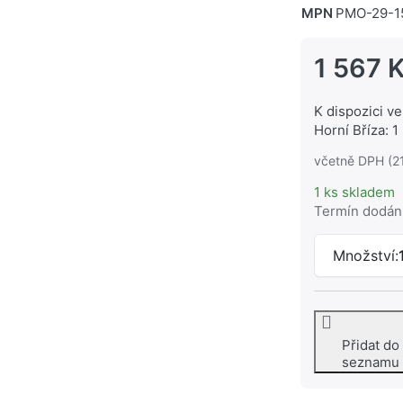
MPN
PMO-29-1
1 567 
K dispozici ve
Horní Bříza: 1
včetně DPH (2
1 ks skladem
Termín dodán
Množství:
Přidat do
seznamu