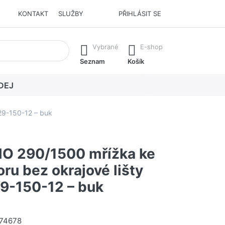
KONTAKT
SLUŽBY
PŘIHLÁSIT SE
í. Stisknutím klávesy Enter vyvoláte všechny výsledky.
Vybrané
E-shop
Seznam
Košík
DEJ
29-150-12 – buk
O 290/1500 mřížka ke
ru bez okrajové lišty
-150-12 – buk
74678