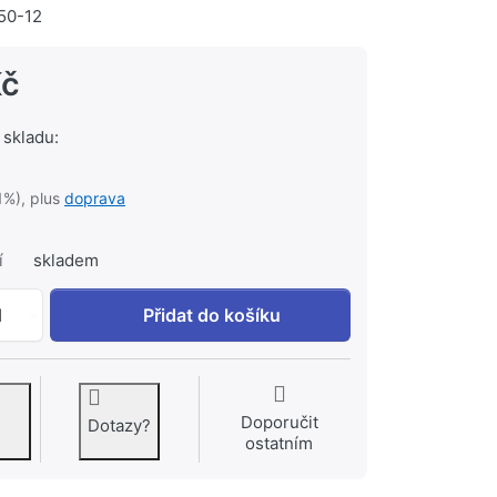
50-12
Kč
 skladu:
1%), plus
doprava
í
skladem
BOKI PMO 290/1500 mřížka ke konvektoru bez okrajové li
1
Přidat do košíku
Doporučit
Dotazy?
ostatním