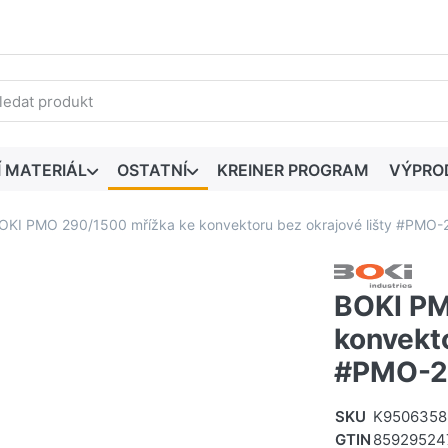
edaný výraz. První výsledky se zobrazí automaticky při zadáván
Í MATERIÁL
OSTATNÍ
KREINER PROGRAM
VÝPRO
OKI PMO 290/1500 mřížka ke konvektoru bez okrajové lišty #PMO-
BOKI PM
konvekto
#PMO-29
SKU
K9506358
GTIN
85929524