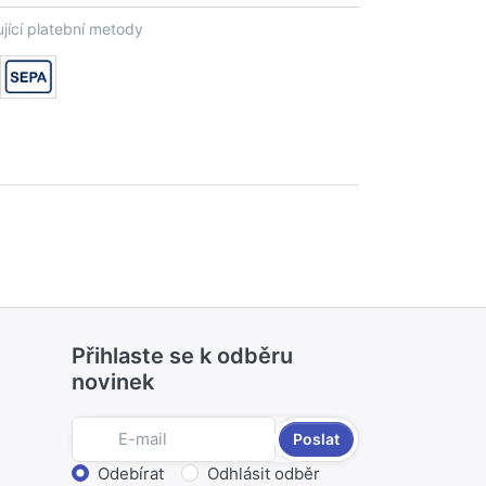
jící platební metody
Přihlaste se k odběru
novinek
Poslat
Zvolte akci
Odebírat
Odhlásit odběr