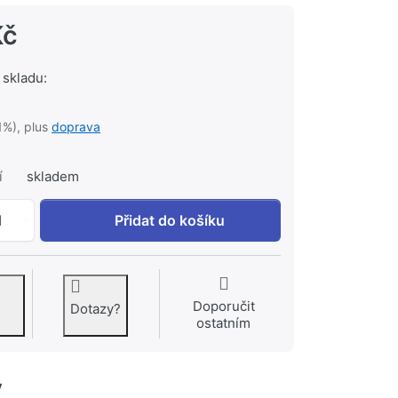
Kč
 skladu:
1%), plus
doprava
í
skladem
DANIELA Sprchová tyč #1202-06 k 1 805 Kč, množství 1.
1
Přidat do košíku
Doporučit
Dotazy?
ostatním
y