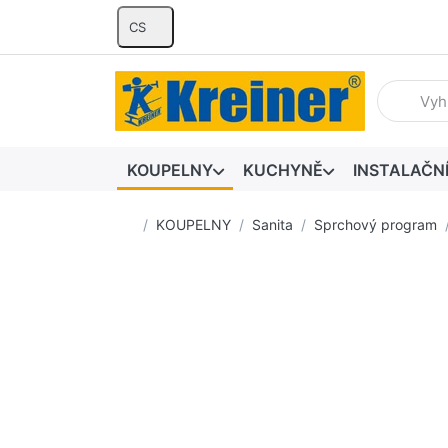
CS
Zadejte hl
KOUPELNY
KUCHYNĚ
INSTALAČN
Domovská stránka
KOUPELNY
Sanita
Sprchový program