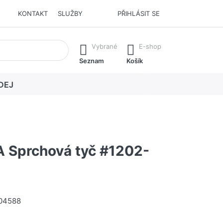
KONTAKT
SLUŽBY
PŘIHLÁSIT SE
í. Stisknutím klávesy Enter vyvoláte všechny výsledky.
Vybrané
E-shop
Seznam
Košík
DEJ
 Sprchová tyč #1202-
04588