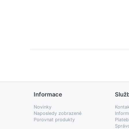
Informace
Služ
Novinky
Konta
Naposledy zobrazené
Inform
Porovnat produkty
Plate
Správ