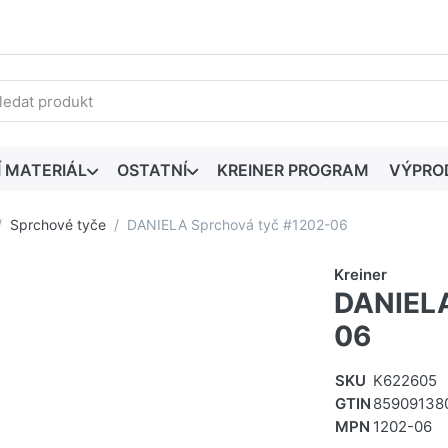
edaný výraz. První výsledky se zobrazí automaticky při zadáván
Í MATERIÁL
OSTATNÍ
KREINER PROGRAM
VÝPRO
Sprchové tyče
DANIELA Sprchová tyč #1202-06
Kreiner
DANIELA
06
SKU
K622605
GTIN
85909138
MPN
1202-06