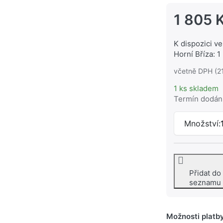
1 805 
K dispozici ve
Horní Bříza: 1
včetně DPH (2
1 ks skladem
Termín dodán
Množství:
Přidat do
seznamu
Možnosti platb