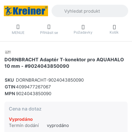
Zadejte hledaný výraz. První výsledky 
Požadavky
Košík
MENUE
Přihlásit se
DORNBRACHT Adaptér T-konektor pro AQUAHALO
10 mm - #9024043850090
SKU
DORNBRACHT-9024043850090
GTIN
4099477267067
MPN
9024043850090
Cena na dotaz
Vyprodáno
Termín dodání
vyprodáno