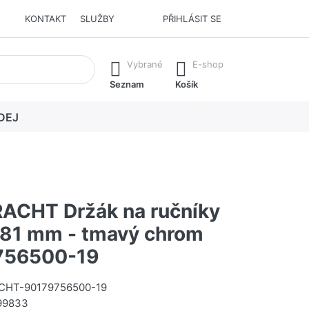
KONTAKT
SLUŽBY
PŘIHLÁSIT SE
í. Stisknutím klávesy Enter vyvoláte všechny výsledky.
Vybrané
E-shop
Seznam
Košík
DEJ
CHT Držák na ručníky
481 mm - tmavý chrom
756500-19
HT-90179756500-19
99833