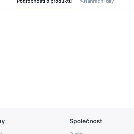
Podrobnosti o produktu
Náhradní díly
by
Společnost
kt
O nás