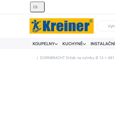
CS
Zadejte hl
KOUPELNY
KUCHYNĚ
INSTALAČN
Domovská stránka
DORNBRACHT Držák na ručníky Ø 13 x 48