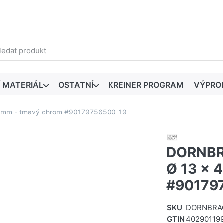
edaný výraz. První výsledky se zobrazí automaticky při zadáván
Í MATERIÁL
OSTATNÍ
KREINER PROGRAM
VÝPRO
1 mm - tmavý chrom #90179756500-19
DORNBRA
Ø 13 x 
#90179
SKU
DORNBRAC
GTIN
40290119