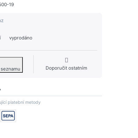
500-19
az
í
vyprodáno
Doporučit ostatním
o seznamu
y
jící platební metody