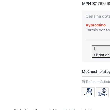
MPN
90179756
Cena na dot
Vyprodáno
Termín dodán
Přidat d
Možnosti platb
Přijímáme následu