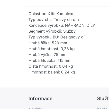
Oblast použití: Komplexní
Typ povrchu: Tmavý chrom
Koncepce výrobku: NÁHRADNÍ DÍLY
Segment výrobků: Služby
Typ výrobku BU: Designový díl
Hrubá šířka: 520 mm
Hrubá hmotnost: 0,28 kg
Hrubá výška: 75 mm
Hrubá hloubka: 115 mm
Čistá hmotnost: 0,04 kg
Hmotnost balení: 0,24 kg
Stav položky - prodej: uvolněno
EAN: 4029011999833
Země původu: DE
Novinka: Ne
Informace
Služ
Prodejní program: Ano
Kód produktu: 74182000
Novinky
Konta