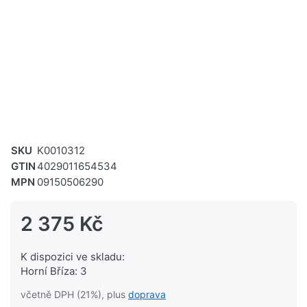
SKU
K0010312
GTIN
4029011654534
MPN
09150506290
2 375 Kč
K dispozici ve skladu:
Horní Bříza: 3
včetně DPH (21%), plus
doprava