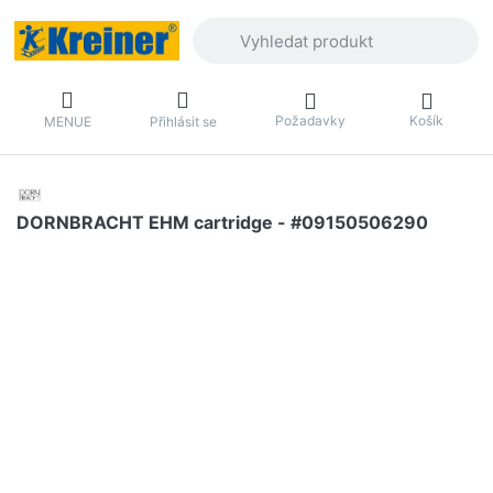
Zadejte hledaný výraz. První výsledky 
Požadavky
Košík
MENUE
Přihlásit se
DORNBRACHT EHM cartridge - #09150506290