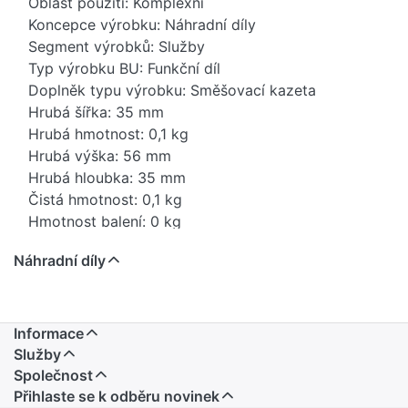
Oblast použití: Komplexní
Koncepce výrobku: Náhradní díly
Segment výrobků: Služby
Typ výrobku BU: Funkční díl
Doplněk typu výrobku: Směšovací kazeta
Hrubá šířka: 35 mm
Hrubá hmotnost: 0,1 kg
Hrubá výška: 56 mm
Hrubá hloubka: 35 mm
Čistá hmotnost: 0,1 kg
Hmotnost balení: 0 kg
Stav položky - prodej: blokováno (ukončená
Náhradní díly
výroba)
EAN: 4029011654534
Země původu: DE
Novinka: Ne
Informace
Prodejní program: Ne
Služby
Kód produktu: 84819000
Společnost
Přihlaste se k odběru novinek
Kód výrobku v USA: 8481901000