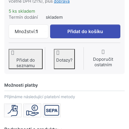
včetně DPH (21%), plus
doprava
5 ks skladem
Termín dodání
skladem
DORNBRACHT Kartuše Ø 35 x 70 mm - 
Množství:
1
Přidat do košíku
Doporučit
Přidat do
Dotazy?
ostatním
seznamu
Možnosti platby
Přijímáme následující platební metody