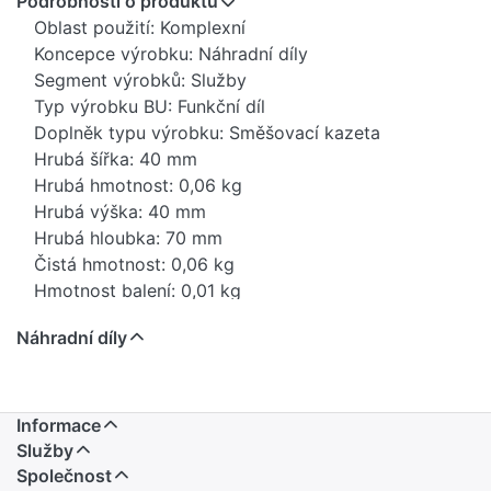
Podrobnosti o produktu
Oblast použití: Komplexní
Koncepce výrobku: Náhradní díly
Segment výrobků: Služby
Typ výrobku BU: Funkční díl
Doplněk typu výrobku: Směšovací kazeta
Hrubá šířka: 40 mm
Hrubá hmotnost: 0,06 kg
Hrubá výška: 40 mm
Hrubá hloubka: 70 mm
Čistá hmotnost: 0,06 kg
Hmotnost balení: 0,01 kg
Stav položky - prodej: uvolněno
Náhradní díly
EAN: 4029011428753
Volejte SanitasTroesch: 6964 301.000.000
Anr SGVSBTeam: 75126 0
Země původu: DE
Informace
Novinka: Ne
Služby
Prodejní program: Ano
Společnost