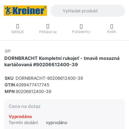
Zadejte hledaný výraz. První výsledky 
Požadavky
Košík
MENUE
Přihlásit se
DORNBRACHT Kompletní rukojeť - tmavě mosazná
kartáčovaná #90206612400-39
SKU
DORNBRACHT-90206612400-39
GTIN
4099477417745
MPN
90206612400-39
Cena na dotaz
Vyprodáno
Termín dodání
vyprodáno