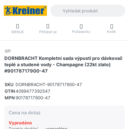
Zadejte hledaný výraz. První výsledky 
Požadavky
Košík
MENUE
Přihlásit se
DORNBRACHT Kompletní sada výpustí pro dávkovač
teplé a studené vody - Champagne (22kt zlato)
#90178717900-47
SKU
DORNBRACHT-90178717900-47
GTIN
4099477392547
MPN
90178717900-47
Cena na dotaz
Vyprodáno
Termín dodání
vyprodáno