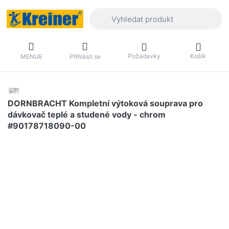
Zadejte hledaný výraz. První výsledky 
Požadavky
Košík
MENUE
Přihlásit se
DORNBRACHT Kompletní výtoková souprava pro
dávkovač teplé a studené vody - chrom
#90178718090-00