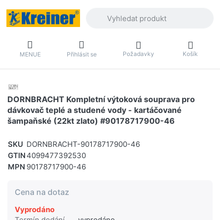
Zadejte hledaný výraz. První výsledky 
Požadavky
Košík
MENUE
Přihlásit se
DORNBRACHT Kompletní výtoková souprava pro
dávkovač teplé a studené vody - kartáčované
šampaňské (22kt zlato) #90178717900-46
SKU
DORNBRACHT-90178717900-46
GTIN
4099477392530
MPN
90178717900-46
Cena na dotaz
Vyprodáno
Termín dodání
vyprodáno