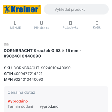
Zadejte hledaný výraz. První výsledky 
Požadavky
Košík
MENUE
Přihlásit se
DORNBRACHT Kroužek Ø 53 x 15 mm -
#9024010440090
SKU
DORNBRACHT-9024010440090
GTIN
4099477214221
MPN
9024010440090
Cena na dotaz
Vyprodáno
Termín dodání
vyprodáno