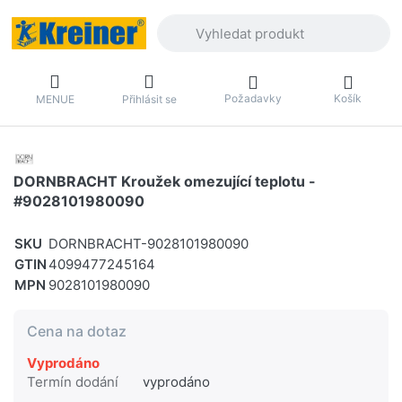
Zadejte hledaný výraz. První výsledky 
Požadavky
Košík
MENUE
Přihlásit se
DORNBRACHT Kroužek omezující teplotu -
#9028101980090
SKU
DORNBRACHT-9028101980090
GTIN
4099477245164
MPN
9028101980090
Cena na dotaz
Vyprodáno
Termín dodání
vyprodáno