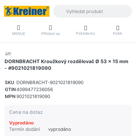
Zadejte hledaný výraz. První výsledky 
Požadavky
Košík
MENUE
Přihlásit se
DORNBRACHT Kroužkový rozdělovač Ø 53 x 15 mm
- #9021021819090
SKU
DORNBRACHT-9021021819090
GTIN
4099477236056
MPN
9021021819090
Cena na dotaz
Vyprodáno
Termín dodání
vyprodáno