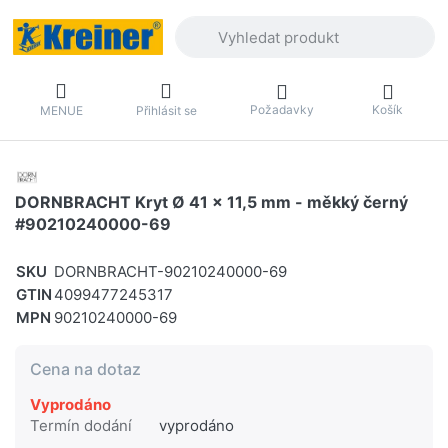
Zadejte hledaný výraz. První výsledky 
Požadavky
Košík
MENUE
Přihlásit se
DORNBRACHT Kryt Ø 41 x 11,5 mm - měkký černý
#90210240000-69
SKU
DORNBRACHT-90210240000-69
GTIN
4099477245317
MPN
90210240000-69
Cena na dotaz
Vyprodáno
Termín dodání
vyprodáno