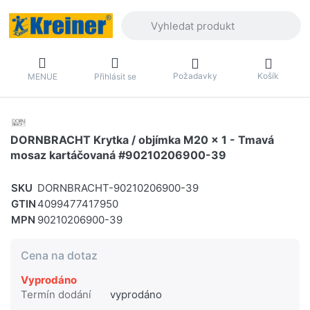
Zadejte hledaný výraz. První výsledky 
Požadavky
Košík
MENUE
Přihlásit se
DORNBRACHT Krytka / objímka M20 x 1 - Tmavá
mosaz kartáčovaná #90210206900-39
SKU
DORNBRACHT-90210206900-39
GTIN
4099477417950
MPN
90210206900-39
Cena na dotaz
Vyprodáno
Termín dodání
vyprodáno