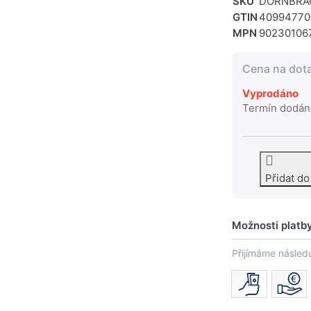
SKU
DORNBRA
GTIN
40994770
MPN
90230106
Cena na dot
Vyprodáno
Termín dodán
Přidat d
Možnosti platb
Přijímáme následu