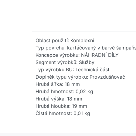
Oblast použití: Komplexní
Typ povrchu: kartáčovaný v barvě šampaňs
Koncepce výrobku: NÁHRADNÍ DÍLY
Segment výrobků: Služby
Typ výrobku BU: Technická část
Doplněk typu výrobku: Provzdušňovač
Hrubá šířka: 18 mm
Hrubá hmotnost: 0,02 kg
Hrubá výška: 18 mm
Hrubá hloubka: 19 mm
Čistá hmotnost: 0,01 kg
Hmotnost balení: 0,01 kg
Stav položky - prodej: uvolněno
EAN: 4099477096049