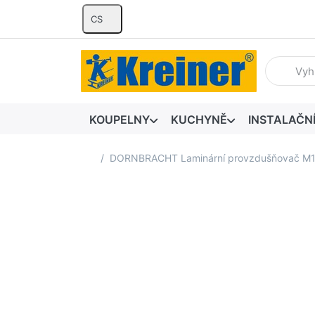
CS
Zadejte hl
KOUPELNY
KUCHYNĚ
INSTALAČN
Domovská stránka
DORNBRACHT Laminární provzdušňovač M16