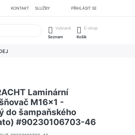
KONTAKT
SLUŽBY
PŘIHLÁSIT SE
í. Stisknutím klávesy Enter vyvoláte všechny výsledky.
Vybrané
E-shop
Seznam
Košík
DEJ
ACHT Laminární
šňovač M16x1 -
ý do šampaňského
lato) #90230106703-46