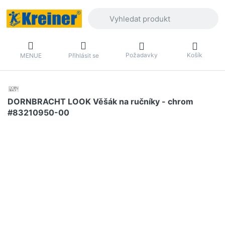
Zadejte hledaný výraz. První výsledky 
Požadavky
Košík
MENUE
Přihlásit se
DORNBRACHT LOOK Věšák na ručníky - chrom
#83210950-00