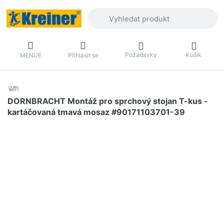
Zadejte hledaný výraz. První výsledky 
Požadavky
Košík
MENUE
Přihlásit se
DORNBRACHT Montáž pro sprchový stojan T-kus -
kartáčovaná tmavá mosaz #90171103701-39