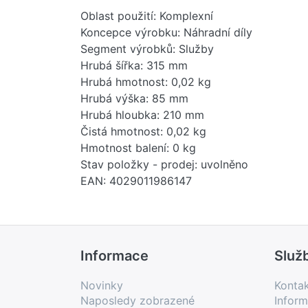
Oblast použití: Komplexní
Koncepce výrobku: Náhradní díly
Segment výrobků: Služby
Hrubá šířka: 315 mm
Hrubá hmotnost: 0,02 kg
Hrubá výška: 85 mm
Hrubá hloubka: 210 mm
Čistá hmotnost: 0,02 kg
Hmotnost balení: 0 kg
Stav položky - prodej: uvolněno
EAN: 4029011986147
Země původu: DE
Novinka: Ne
Prodejní program: Ano
Kód produktu: 84819000
Informace
Služ
Novinky
Konta
Naposledy zobrazené
Inform