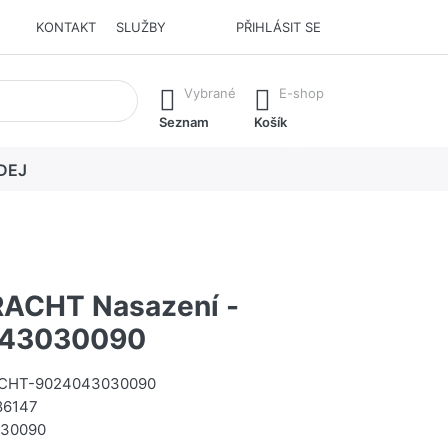
KONTAKT
SLUŽBY
PŘIHLÁSIT SE
í. Stisknutím klávesy Enter vyvoláte všechny výsledky.
Vybrané
E-shop
Seznam
Košík
DEJ
ACHT Nasazení -
43030090
CHT-9024043030090
86147
30090