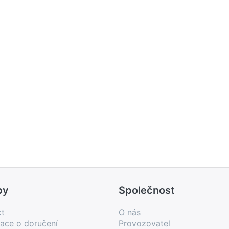
by
Společnost
kt
O nás
ace o doručení
Provozovatel