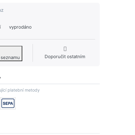
az
í
vyprodáno
Doporučit ostatním
o seznamu
y
jící platební metody