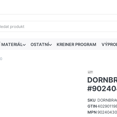
edaný výraz. První výsledky se zobrazí automaticky při zadáván
Í MATERIÁL
OSTATNÍ
KREINER PROGRAM
VÝPRO
90
DORNBR
#90240
SKU
DORNBRA
GTIN
40290119
MPN
90240430