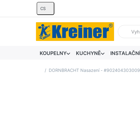
CS
Zadejte hl
KOUPELNY
KUCHYNĚ
INSTALAČN
Domovská stránka
DORNBRACHT Nasazení - #90240430300